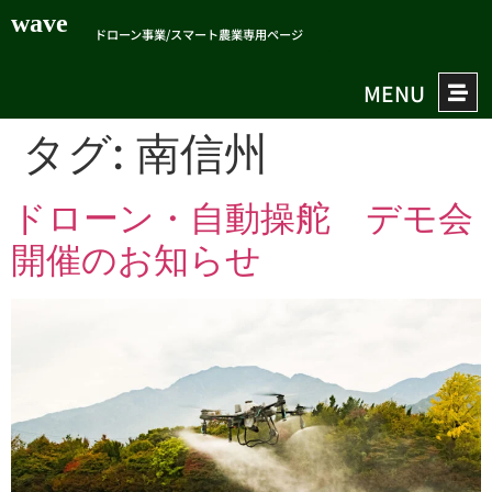
wave
ドローン事業/スマート農業専用ページ
MENU
タグ:
南信州
ドローン・自動操舵 デモ会
開催のお知らせ